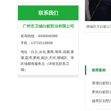
联系我们
广州市卫城白蚁防治有限公司
增城区灭白蚁公
咨询热线：4006846998
手机：13710118698
地址：
白云,从化,番禺,海珠,花都,黄
埔,荔湾,萝岗,南沙,天河,增城区、等
区域都有服务点（详情见联系卫
城）
推荐案例
黄埔白蚁防治
萝岗白蚁防
越秀区别墅白