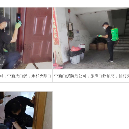
所【卫城白蚁公司技术经验丰
蚁预防
富】
司，中新灭白蚁，永和灭除白
中新白蚁防治公司，派潭白蚁预防，仙村
蚁公司
蚁