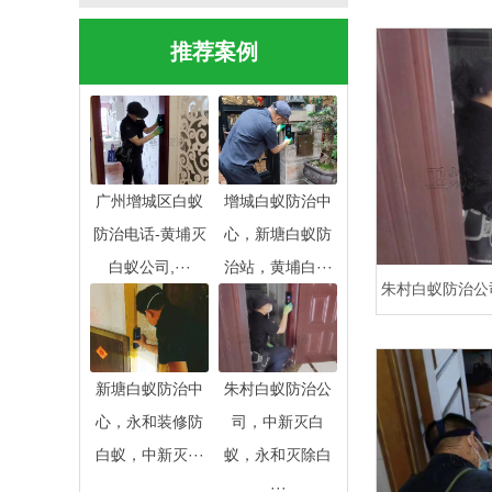
河白蚁防治中心
推荐案例
广州增城区白蚁
增城白蚁防治中
防治电话-黄埔灭
心，新塘白蚁防
白蚁公司,···
治站，黄埔白···
朱村白蚁防治公
新塘白蚁防治中
朱村白蚁防治公
心，永和装修防
司，中新灭白
白蚁，中新灭···
蚁，永和灭除白
···